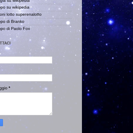
gia su wikipedia
po su wikipedia
oni lotto superenalotto
po di Branko
po di Paolo Fox
TTACI
ggio
*