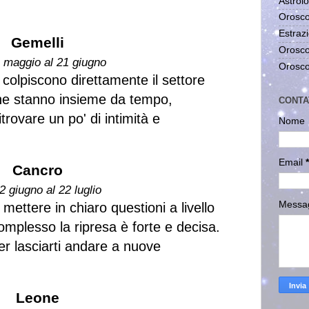
Astrolo
Orosco
Estrazi
Gemelli
Orosco
1 maggio al 21 giugno
Orosco
 colpiscono direttamente il settore
he stanno insieme da tempo,
CONTA
trovare un po' di intimità e
Nome
Email
*
Cancro
2 giugno al 22 luglio
Messa
 mettere in chiaro questioni a livello
omplesso la ripresa è forte e decisa.
er lasciarti andare a nuove
Leone