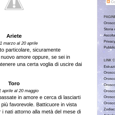
Co
PAGIN
Orosco
Storia 
Ariete
Ascolta
Privac
1 marzo al 20 aprile
Pubblic
o particolare, sicuramente
 nuovo amore oppure, se sei in
LINK C
ntenere una certa voglia di uscire dai
Estrazi
Orosco
Orosco
Toro
Orosco
1 aprile al 20 maggio
Orosco
assate in amore e cerca di lasciarti
Orosco
Orosco
più favorevole. Batticuore in vista
Zodiac
r i nati attorno alla metà del mese di