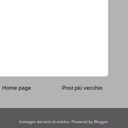
Home page
Post più vecchio
Immagini dei temi di
sololos
. Powered by
Blogger
.