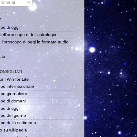
mmenti
E
po di oggi
dell'oroscopo e dell'astrologia
 l'oroscopo di oggi in formato audio
y
ità
ONSIGLIATI
oni Win for Life
po internazionale
po giornaliero
po di domani
po di oggi
po del giorno
po della settimana
o su wikipedia