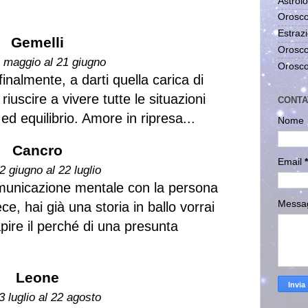
Astrolo
Orosco
Estrazi
Gemelli
Orosco
1 maggio al 21 giugno
Orosco
inalmente, a darti quella carica di
iuscire a vivere tutte le situazioni
CONTA
d equilibrio. Amore in ripresa...
Nome
Cancro
Email
*
2 giugno al 22 luglio
comunicazione mentale con la persona
Messa
ce, hai già una storia in ballo vorrai
pire il perché di una presunta
Leone
3 luglio al 22 agosto