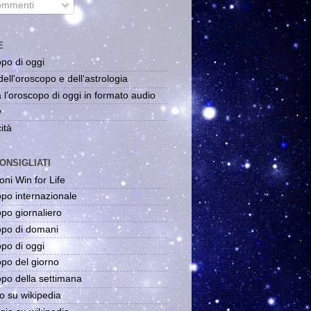
mmenti
E
po di oggi
dell'oroscopo e dell'astrologia
 l'oroscopo di oggi in formato audio
y
ità
ONSIGLIATI
oni Win for Life
po internazionale
po giornaliero
po di domani
po di oggi
po del giorno
po della settimana
o su wikipedia