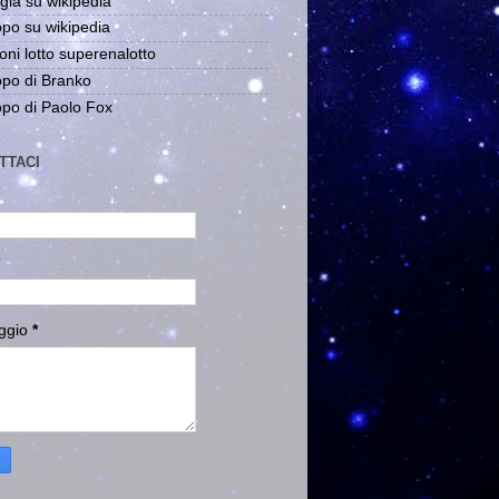
gia su wikipedia
po su wikipedia
oni lotto superenalotto
po di Branko
po di Paolo Fox
TTACI
ggio
*