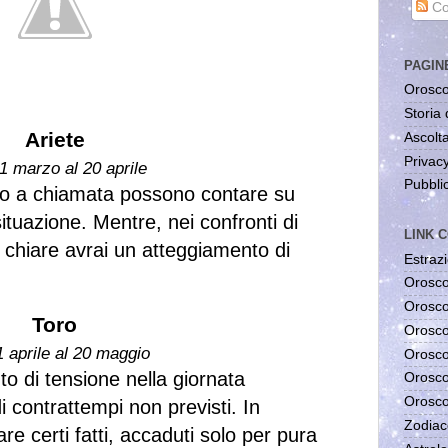
Co
PAGIN
Orosco
Storia 
Ariete
Ascolta
Privac
1 marzo al 20 aprile
Pubblic
o a chiamata possono contare su
tuazione. Mentre, nei confronti di
LINK C
chiare avrai un atteggiamento di
Estrazi
Orosco
Orosco
Toro
Orosco
1 aprile al 20 maggio
Orosco
 di tensione nella giornata
Orosco
Orosco
i contrattempi non previsti. In
Zodiac
 certi fatti, accaduti solo per pura