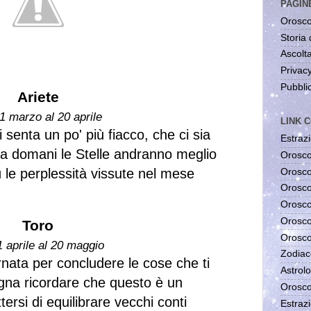
PAGIN
Orosco
Storia 
Ascolta
Privac
Pubblic
Ariete
1 marzo al 20 aprile
LINK C
i senta un po' più fiacco, che ci sia
Estrazi
da domani le Stelle andranno meglio
Orosco
 le perplessità vissute nel mese
Orosco
Orosco
Orosco
Orosco
Toro
Orosco
1 aprile al 20 maggio
Zodiac
rnata per concludere le cose che ti
Astrolo
ogna ricordare che questo è un
Orosco
rsi di equilibrare vecchi conti
Estrazi