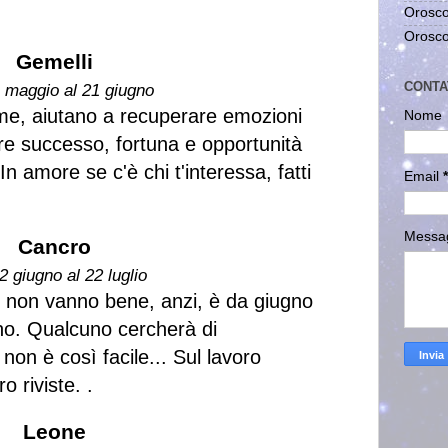
Orosco
Orosco
Gemelli
CONTA
1 maggio al 21 giugno
ime, aiutano a recuperare emozioni
Nome
ire successo, fortuna e opportunità
 In amore se c'è chi t'interessa, fatti
Email
*
Messa
Cancro
2 giugno al 22 luglio
se non vanno bene, anzi, è da giugno
no. Qualcuno cercherà di
on è così facile... Sul lavoro
 riviste. .
Leone