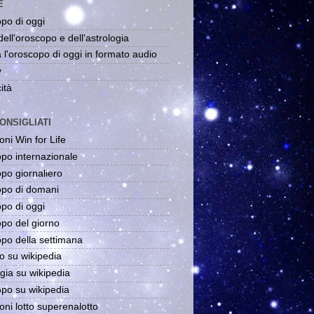
E
po di oggi
dell'oroscopo e dell'astrologia
 l'oroscopo di oggi in formato audio
y
ità
ONSIGLIATI
oni Win for Life
po internazionale
po giornaliero
po di domani
po di oggi
po del giorno
po della settimana
o su wikipedia
gia su wikipedia
po su wikipedia
oni lotto superenalotto