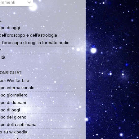
mmenti
E
po di oggi
dell'oroscopo e dell'astrologia
 l'oroscopo di oggi in formato audio
y
ità
ONSIGLIATI
oni Win for Life
po internazionale
po giornaliero
po di domani
po di oggi
po del giorno
po della settimana
o su wikipedia