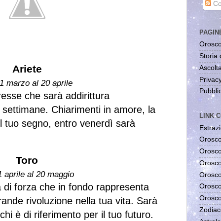
Co
PAGIN
Orosco
Storia 
Ariete
Ascolta
Privac
1 marzo al 20 aprile
Pubblic
resse che sarà addirittura
settimane. Chiarimenti in amore, la
LINK C
l tuo segno, entro venerdì sarà
Estrazi
Orosco
Orosco
Toro
Orosco
1 aprile al 20 maggio
Orosco
 di forza che in fondo rappresenta
Orosco
Orosco
rande rivoluzione nella tua vita. Sarà
Zodiac
hi è di riferimento per il tuo futuro.