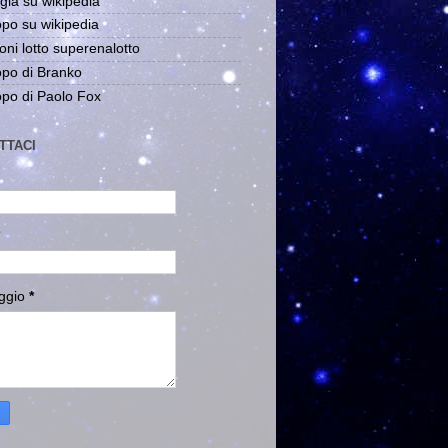
gia su wikipedia
po su wikipedia
oni lotto superenalotto
po di Branko
po di Paolo Fox
TTACI
ggio
*