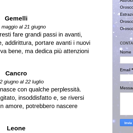
Astrolo
Orosco
Estrazi
Gemelli
Orosco
1 maggio al 21 giugno
Orosco
esti fare grandi passi in avanti,
 addirittura, portare avanti i nuovi
CONTA
 va bene, ma dedica più attenzioni
Nome
Email
*
Cancro
2 giugno al 22 luglio
Messa
e nasce con qualche perplessità.
itato, insoddisfatto e, se riversi
in amore, potrebbero nascere
Leone