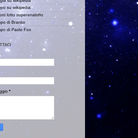
gia su wikipedia
po su wikipedia
oni lotto superenalotto
po di Branko
po di Paolo Fox
TTACI
ggio
*