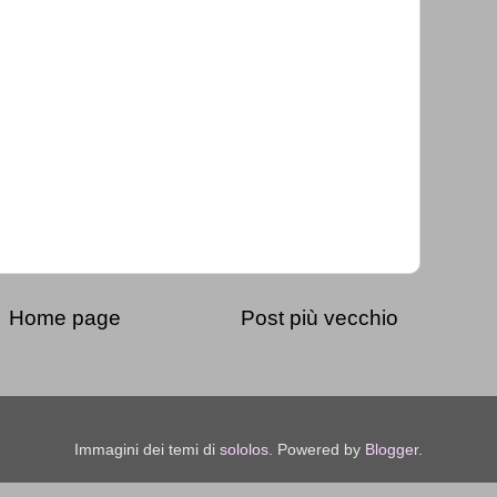
Home page
Post più vecchio
Immagini dei temi di
sololos
. Powered by
Blogger
.