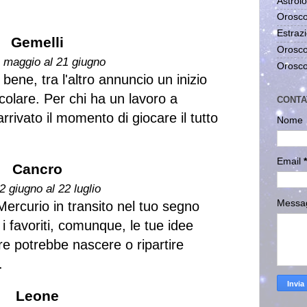
Astrolo
Orosco
Estrazi
Gemelli
Orosco
1 maggio al 21 giugno
Orosco
ene, tra l'altro annuncio un inizio
colare. Per chi ha un lavoro a
CONTA
rrivato il momento di giocare il tutto
Nome
Email
*
Cancro
2 giugno al 22 luglio
Messa
Mercurio in transito nel tuo segno
i favoriti, comunque, le tue idee
e potrebbe nascere o ripartire
.
Leone