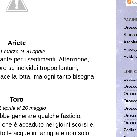
Co
PAGIN
Orosco
Storia 
Ariete
Ascolta
Privac
1 marzo al 20 aprile
Pubblic
ante per i sentimenti. Attenzione,
e su individui troppo lontani,
LINK C
 piace la lotta, ma ogni tanto bisogna
Estrazi
Orosco
Orosco
Toro
Orosco
1 aprile al 20 maggio
Orosco
ebbe generare qualche fastidio.
Orosco
Orosco
 che è accaduto nei giorni scorsi e,
Zodiac
to le acque in famiglia e non solo...