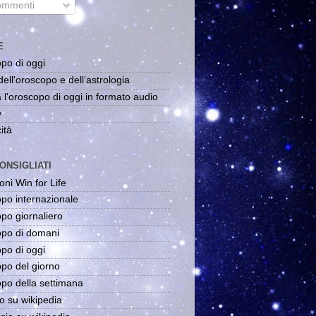
mmenti
E
po di oggi
dell'oroscopo e dell'astrologia
 l'oroscopo di oggi in formato audio
y
ità
ONSIGLIATI
oni Win for Life
po internazionale
po giornaliero
po di domani
po di oggi
po del giorno
po della settimana
o su wikipedia