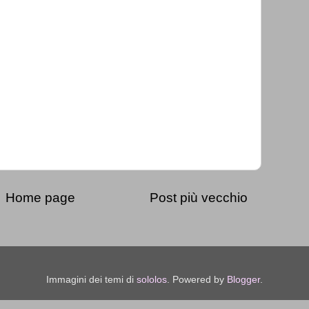
Home page
Post più vecchio
Immagini dei temi di
sololos
. Powered by
Blogger
.