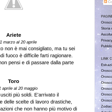
Co
PAGIN
Orosco
Storia 
Ariete
Ascolta
Privac
1 marzo al 20 aprile
Pubblic
to non è mai consigliato, ma tu sei
 fuoco è difficile farti ragionare.
LINK C
non pensi e di passare dalla parte
Estrazi
Orosco
Orosco
Toro
Orosco
1 aprile al 20 maggio
Orosco
sciti più soldi. E'arrivato il
Orosco
Orosco
 delle scelte di lavoro drastiche,
Zodiac
azioni che non hanno più motivo di