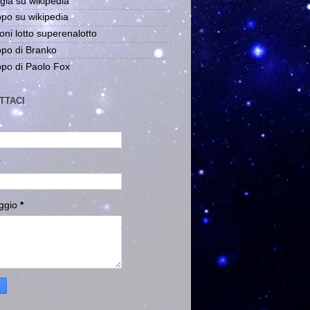
gia su wikipedia
po su wikipedia
oni lotto superenalotto
po di Branko
po di Paolo Fox
TTACI
ggio
*