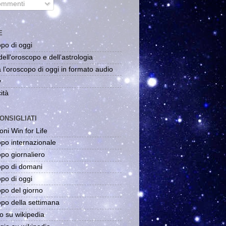
mmenti
E
po di oggi
dell'oroscopo e dell'astrologia
 l'oroscopo di oggi in formato audio
y
ità
ONSIGLIATI
oni Win for Life
po internazionale
po giornaliero
po di domani
po di oggi
po del giorno
po della settimana
o su wikipedia