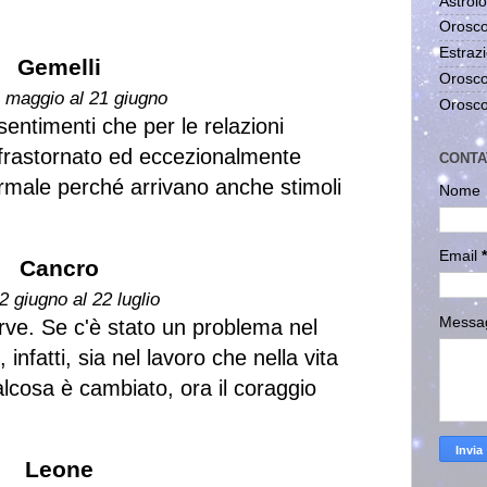
Astrolo
Orosco
Estrazi
Gemelli
Orosco
1 maggio al 21 giugno
Orosco
 sentimenti che per le relazioni
a frastornato ed eccezionalmente
CONTA
ormale perché arrivano anche stimoli
Nome
Email
*
Cancro
2 giugno al 22 luglio
Messa
erve. Se c'è stato un problema nel
 infatti, sia nel lavoro che nella vita
alcosa è cambiato, ora il coraggio
Leone