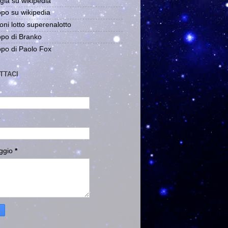
gia su wikipedia
po su wikipedia
oni lotto superenalotto
po di Branko
po di Paolo Fox
TTACI
ggio
*