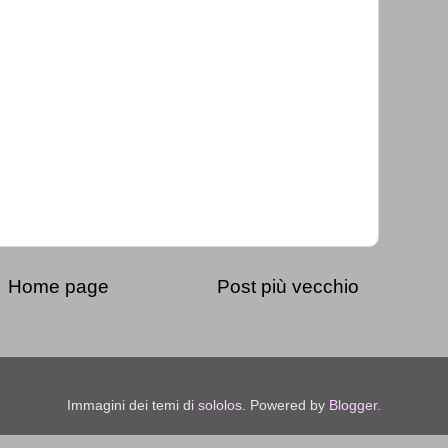
Home page
Post più vecchio
Immagini dei temi di
sololos
. Powered by
Blogger
.