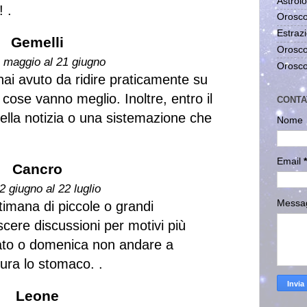
Astrolo
! .
Orosco
Estrazi
Gemelli
Orosco
1 maggio al 21 giugno
Orosco
hai avuto da ridire praticamente su
 cose vanno meglio. Inoltre, entro il
CONTA
bella notizia o una sistemazione che
Nome
Email
*
Cancro
2 giugno al 22 luglio
Messa
timana di piccole o grandi
ere discussioni per motivi più
bato o domenica non andare a
Cura lo stomaco. .
Leone