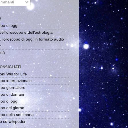
mmenti
E
po di oggi
dell'oroscopo e dell'astrologia
 l'oroscopo di oggi in formato audio
y
ità
ONSIGLIATI
oni Win for Life
po internazionale
po giornaliero
po di domani
po di oggi
po del giorno
po della settimana
o su wikipedia