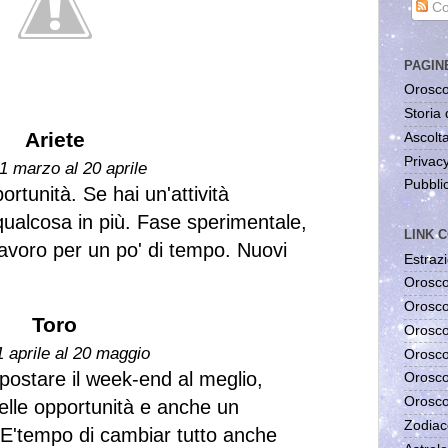
Co
PAGIN
Orosco
Storia 
Ariete
Ascolta
Privac
1 marzo al 20 aprile
Pubblic
rtunità. Se hai un'attività
qualcosa in più. Fase sperimentale,
LINK C
lavoro per un po' di tempo. Nuovi
Estrazi
Orosco
Orosco
Toro
Orosco
1 aprile al 20 maggio
Orosco
impostare il week-end al meglio,
Orosco
Orosco
elle opportunità e anche un
Zodiac
 E'tempo di cambiar tutto anche