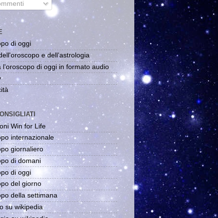
mmenti
E
po di oggi
dell'oroscopo e dell'astrologia
 l'oroscopo di oggi in formato audio
y
ità
ONSIGLIATI
oni Win for Life
po internazionale
po giornaliero
po di domani
po di oggi
po del giorno
po della settimana
o su wikipedia