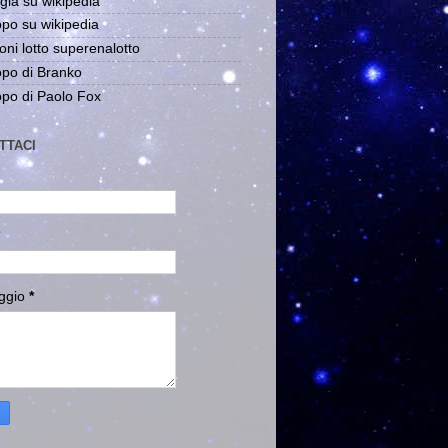
gia su wikipedia
po su wikipedia
oni lotto superenalotto
po di Branko
po di Paolo Fox
TTACI
ggio
*