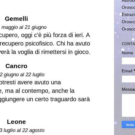
Astrolo
Orosco
Estrazi
Gemelli
Orosco
1 maggio al 21 giugno
Orosco
upero, oggi c'è più forza di ieri. A
recupero psicofisico. Chi ha avuto
CONTA
verà la voglia di rimettersi in gioco.
Nome
Cancro
Email
*
2 giugno al 22 luglio
potresti avere avuto una
Messa
te, ma al contempo, anche la
giungere un certo traguardo sarà
Leone
3 luglio al 22 agosto