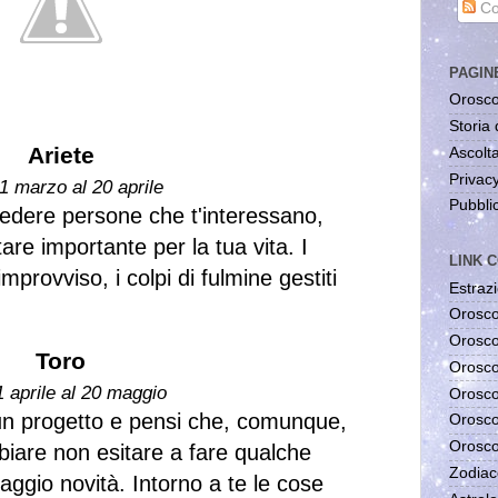
Co
PAGIN
Orosco
Storia 
Ariete
Ascolta
Privac
1 marzo al 20 aprile
Pubblic
edere persone che t'interessano,
are importante per la tua vita. I
LINK C
mprovviso, i colpi di fulmine gestiti
Estrazi
Orosco
Orosco
Toro
Orosco
1 aprile al 20 maggio
Orosco
 un progetto e pensi che, comunque,
Orosco
Orosco
mbiare non esitare a fare qualche
Zodiac
maggio novità. Intorno a te le cose