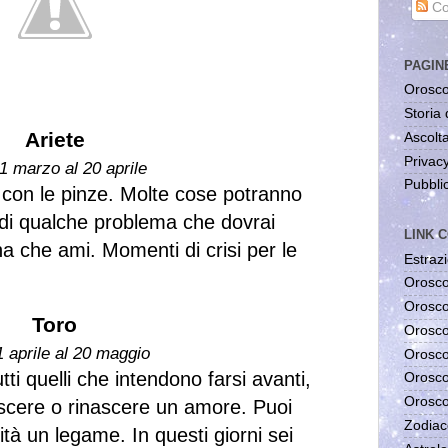
Co
PAGIN
Orosco
Storia 
Ariete
Ascolta
Privac
1 marzo al 20 aprile
Pubblic
 con le pinze. Molte cose potranno
 di qualche problema che dovrai
LINK C
a che ami. Momenti di crisi per le
Estrazi
Orosco
Orosco
Toro
Orosco
1 aprile al 20 maggio
Orosco
tti quelli che intendono farsi avanti,
Orosco
Orosco
scere o rinascere un amore. Puoi
Zodiac
ità un legame. In questi giorni sei