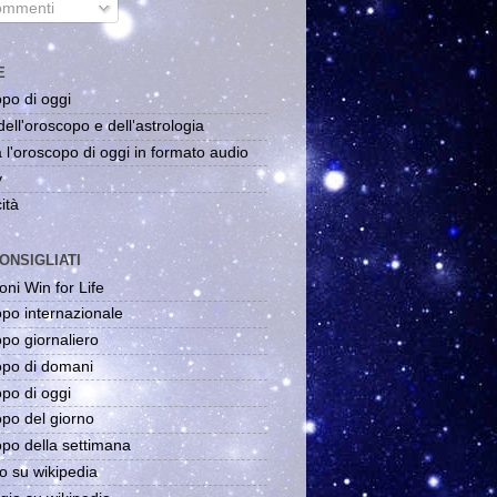
mmenti
E
po di oggi
dell'oroscopo e dell'astrologia
 l'oroscopo di oggi in formato audio
y
ità
ONSIGLIATI
oni Win for Life
po internazionale
po giornaliero
po di domani
po di oggi
po del giorno
po della settimana
o su wikipedia