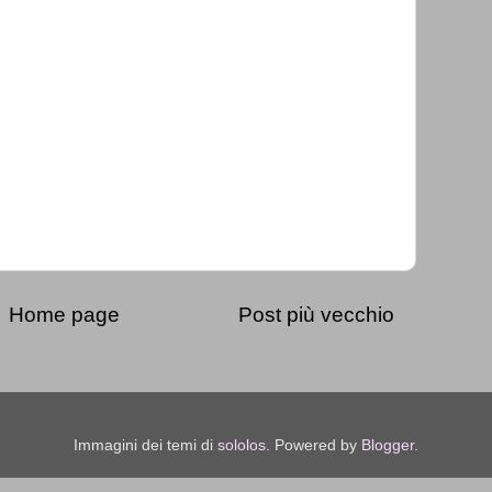
Home page
Post più vecchio
Immagini dei temi di
sololos
. Powered by
Blogger
.