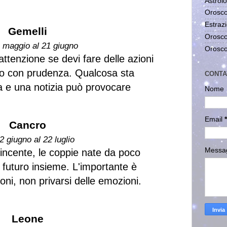
Astrolo
Orosco
Estrazi
Gemelli
Orosco
1 maggio al 21 giugno
Orosco
 attenzione se devi fare delle azioni
sso con prudenza. Qualcosa sta
CONTA
a e una notizia può provocare
Nome
Email
*
Cancro
2 giugno al 22 luglio
Messa
vincente, le coppie nate da poco
futuro insieme. L'importante è
ni, non privarsi delle emozioni.
Leone