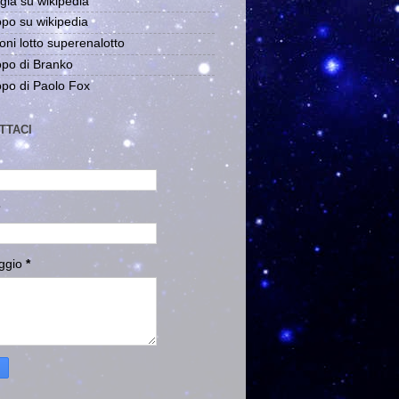
gia su wikipedia
po su wikipedia
oni lotto superenalotto
po di Branko
po di Paolo Fox
TTACI
ggio
*