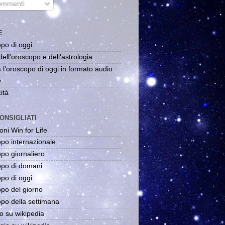
mmenti
E
po di oggi
dell'oroscopo e dell'astrologia
 l'oroscopo di oggi in formato audio
y
ità
ONSIGLIATI
oni Win for Life
po internazionale
po giornaliero
po di domani
po di oggi
po del giorno
po della settimana
o su wikipedia