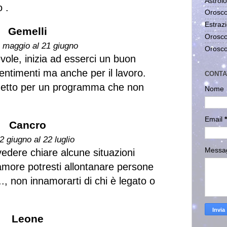
Astrolo
 .
Orosco
Estrazi
Gemelli
Orosco
1 maggio al 21 giugno
Orosco
vole, inizia ad esserci un buon
entimenti ma anche per il lavoro.
CONTA
 netto per un programma che non
Nome
Email
*
Cancro
2 giugno al 22 luglio
Messa
vedere chiare alcune situazioni
amore potresti allontanare persone
., non innamorarti di chi è legato o
Leone