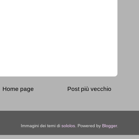
Home page
Post più vecchio
Immagini dei temi di
sololos
. Powered by
Blogger
.