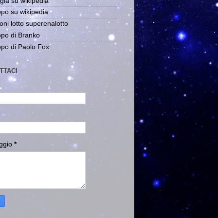
gia su wikipedia
po su wikipedia
oni lotto superenalotto
po di Branko
po di Paolo Fox
TTACI
ggio
*