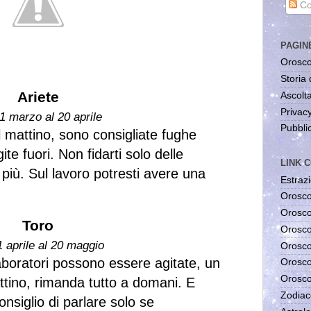
Co
PAGIN
Orosco
Storia 
Ariete
Ascolta
Privac
1 marzo al 20 aprile
Pubblic
l mattino, sono consigliate fughe
te fuori. Non fidarti solo delle
LINK C
 più. Sul lavoro potresti avere una
Estrazi
Orosco
Orosco
Toro
Orosco
1 aprile al 20 maggio
Orosco
laboratori possono essere agitate, un
Orosco
Orosco
ttino, rimanda tutto a domani. E
Zodiac
onsiglio di parlare solo se