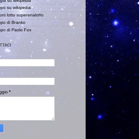
gia su wikipedia
po su wikipedia
oni lotto superenalotto
po di Branko
po di Paolo Fox
TTACI
ggio
*