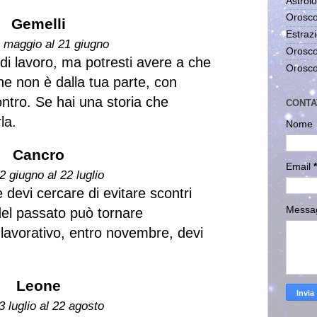
Astrolo
Orosco
Gemelli
Estrazi
1 maggio al 21 giugno
Orosco
i di lavoro, ma potresti avere a che
Orosco
e non è dalla tua parte, con
ntro. Se hai una storia che
CONTA
la.
Nome
Cancro
Email
*
2 giugno al 22 luglio
 devi cercare di evitare scontri
Messa
el passato può tornare
lavorativo, entro novembre, devi
Leone
3 luglio al 22 agosto