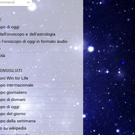
mmenti
E
po di oggi
dell'oroscopo e dell'astrologia
 l'oroscopo di oggi in formato audio
y
ità
ONSIGLIATI
oni Win for Life
po internazionale
po giornaliero
po di domani
po di oggi
po del giorno
po della settimana
o su wikipedia