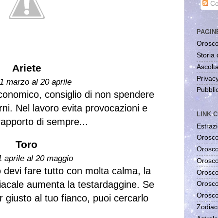
Co
PAGIN
Orosco
Storia 
Ariete
Ascolta
Privac
1 marzo al 20 aprile
Pubblic
o economico, consiglio di non spendere
orni. Nel lavoro evita provocazioni e
LINK C
 rapporto di sempre...
Estrazi
Orosco
Toro
Orosco
1 aprile al 20 maggio
Orosco
o devi fare tutto con molta calma, la
Orosco
iacale aumenta la testardaggine. Se
Orosco
Orosco
r giusto al tuo fianco, puoi cercarlo
Zodiac