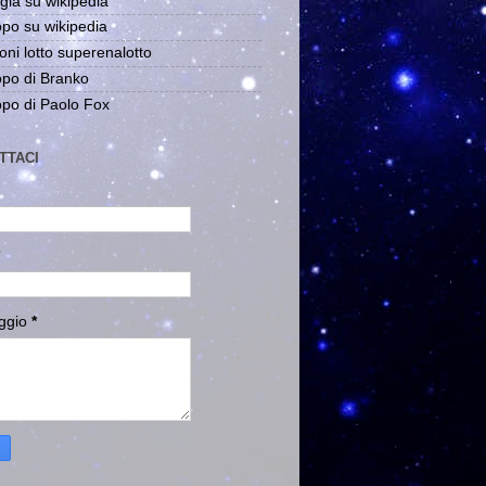
gia su wikipedia
po su wikipedia
oni lotto superenalotto
po di Branko
po di Paolo Fox
TTACI
ggio
*