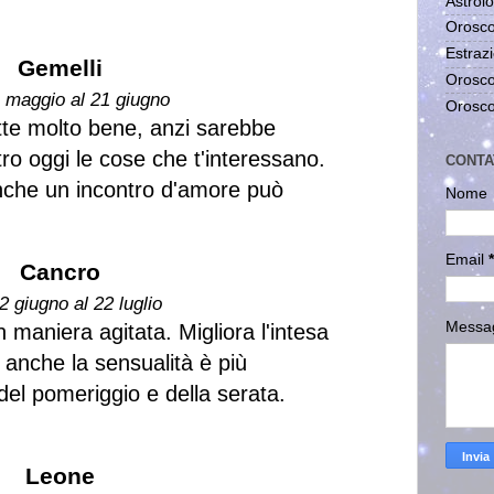
Astrolo
Orosco
Estrazi
Gemelli
Orosco
1 maggio al 21 giugno
Orosco
te molto bene, anzi sarebbe
ro oggi le cose che t'interessano.
CONTA
nche un incontro d'amore può
Nome
Email
*
Cancro
2 giugno al 22 luglio
Messa
 maniera agitata. Migliora l'intesa
 anche la sensualità è più
el pomeriggio e della serata.
Leone