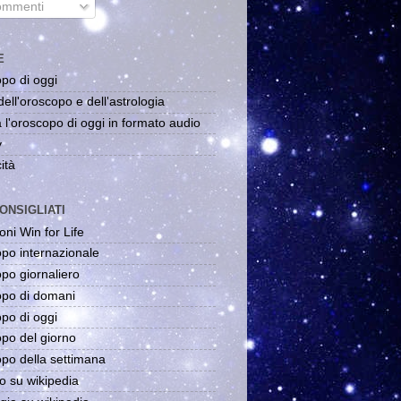
mmenti
E
po di oggi
dell'oroscopo e dell'astrologia
 l'oroscopo di oggi in formato audio
y
ità
ONSIGLIATI
oni Win for Life
po internazionale
po giornaliero
po di domani
po di oggi
po del giorno
po della settimana
o su wikipedia