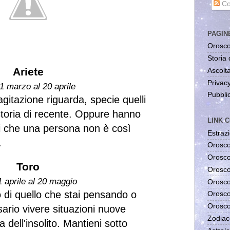
Co
PAGIN
Orosco
Storia 
Ariete
Ascolta
Privac
1 marzo al 20 aprile
Pubblic
agitazione riguarda, specie quelli
toria di recente. Oppure hanno
LINK C
ni che una persona non è così
Estrazi
.
Orosco
Orosco
Toro
Orosco
1 aprile al 20 maggio
Orosco
o di quello che stai pensando o
Orosco
Orosco
rio vivere situazioni nuove
Zodiac
 dell'insolito. Mantieni sotto