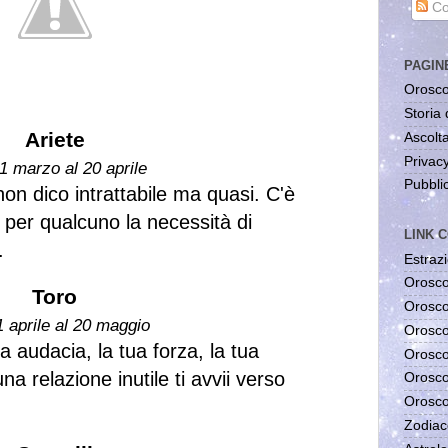
Co
PAGIN
Orosco
Storia 
Ariete
Ascolta
Privac
1 marzo al 20 aprile
Pubblic
on dico intrattabile ma quasi. C'è
 per qualcuno la necessità di
LINK C
.
Estrazi
Orosco
Toro
Orosco
1 aprile al 20 maggio
Orosco
a audacia, la tua forza, la tua
Orosco
a relazione inutile ti avvii verso
Orosco
Orosco
Zodiac