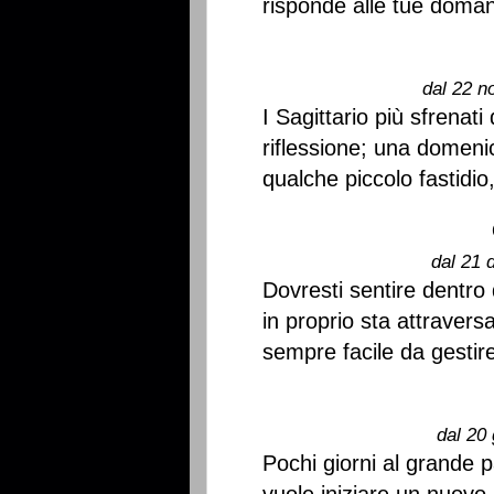
risponde alle tue doman
dal 22 n
I Sagittario più sfrenat
riflessione; una domen
qualche piccolo fastidi
dal 21 
Dovresti sentire dentro
in proprio sta attrave
sempre facile da gestire
dal 20 
Pochi giorni al grande 