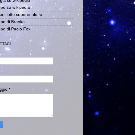
gia su wikipedia
po su wikipedia
oni lotto superenalotto
po di Branko
po di Paolo Fox
TTACI
ggio
*