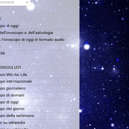
mmenti
E
po di oggi
dell'oroscopo e dell'astrologia
 l'oroscopo di oggi in formato audio
y
ità
ONSIGLIATI
oni Win for Life
po internazionale
po giornaliero
po di domani
po di oggi
po del giorno
po della settimana
o su wikipedia