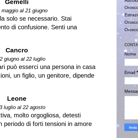
Astrolo
Gemelli
Orosco
1 maggio al 21 giugno
Estrazi
a solo se necessario. Stai
Orosco
to di confusione. Senti una
Orosco
CONTA
Cancro
Nome
2 giugno al 22 luglio
ari può esserci una persona in casa
Email
*
ioni, un figlio, un genitore, dipende
Messa
Leone
3 luglio al 22 agosto
iva, molto orgogliosa, detesti
 periodo di forti tensioni in amore