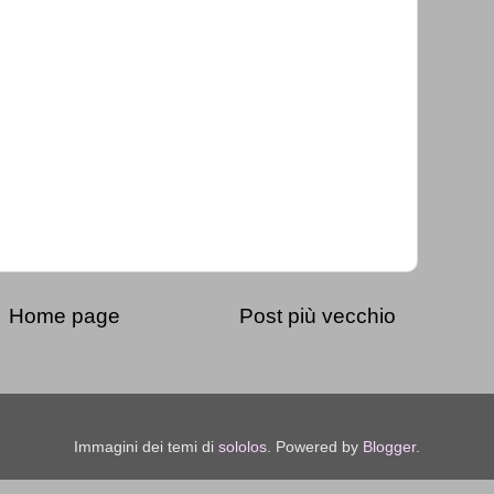
Home page
Post più vecchio
Immagini dei temi di
sololos
. Powered by
Blogger
.