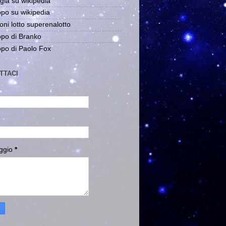
gia su wikipedia
po su wikipedia
oni lotto superenalotto
po di Branko
po di Paolo Fox
TTACI
ggio
*