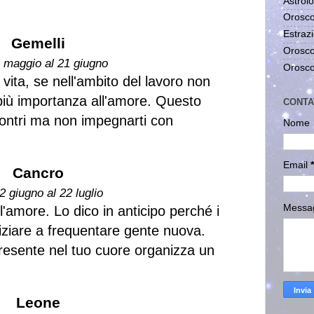
Astrolo
Orosco
Estrazi
Gemelli
Orosco
1 maggio al 21 giugno
Orosco
i vita, se nell'ambito del lavoro non
 più importanza all'amore. Questo
CONTA
ncontri ma non impegnarti con
Nome
Email
*
Cancro
2 giugno al 22 luglio
Messa
'amore. Lo dico in anticipo perché i
niziare a frequentare gente nuova.
resente nel tuo cuore organizza un
Leone