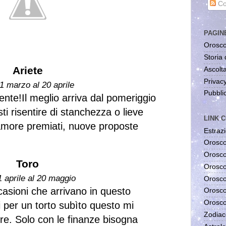
Co
PAGIN
Orosco
Storia 
Ariete
Ascolta
Privac
1 marzo al 20 aprile
Pubblic
ente!Il meglio arriva dal pomeriggio
ti risentire di stanchezza o lieve
LINK C
d'amore premiati, nuove proposte
Estrazi
Orosco
Orosco
Toro
Orosco
1 aprile al 20 maggio
Orosco
casioni che arrivano in questo
Orosco
Orosco
ti per un torto subìto questo mi
Zodiac
ore. Solo con le finanze bisogna