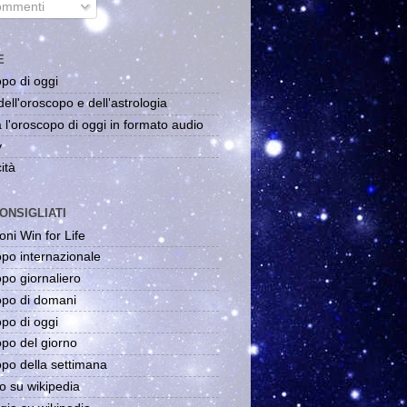
mmenti
E
po di oggi
dell'oroscopo e dell'astrologia
 l'oroscopo di oggi in formato audio
y
ità
ONSIGLIATI
oni Win for Life
po internazionale
po giornaliero
po di domani
po di oggi
po del giorno
po della settimana
o su wikipedia