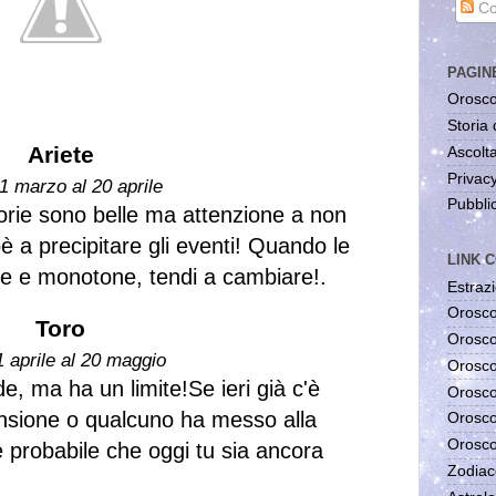
Co
PAGIN
Orosco
Storia 
Ariete
Ascolta
Privac
1 marzo al 20 aprile
Pubblic
orie sono belle ma attenzione a non
oè a precipitare gli eventi! Quando le
LINK C
ive e monotone, tendi a cambiare!.
Estrazi
Orosco
Toro
Orosco
1 aprile al 20 maggio
Orosco
e, ma ha un limite!Se ieri già c'è
Orosco
tensione o qualcuno ha messo alla
Orosco
Orosco
è probabile che oggi tu sia ancora
Zodiac