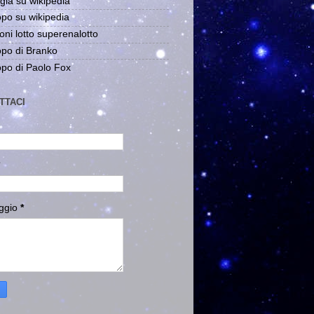
gia su wikipedia
po su wikipedia
oni lotto superenalotto
po di Branko
po di Paolo Fox
TTACI
ggio
*