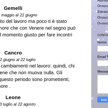
Astrolo
Orosco
Gemelli
Estrazi
1 maggio al 21 giugno
Orosco
to del lavoro ma poco ti è stato
Orosco
'amore che con Venere nel segno può
il momento giusto per fare incontri
CONTA
Nome
Cancro
Email
*
2 giugno al 22 luglio
 cambiamenti nel lavoro: quindi, chi
Messa
bene che non muova nulla. Gli
n questo periodo sono promettenti,
more .
Leone
3 luglio al 22 agosto