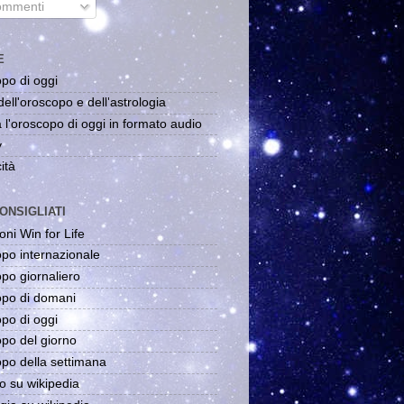
mmenti
E
po di oggi
dell'oroscopo e dell'astrologia
 l'oroscopo di oggi in formato audio
y
ità
ONSIGLIATI
oni Win for Life
po internazionale
po giornaliero
po di domani
po di oggi
po del giorno
po della settimana
o su wikipedia